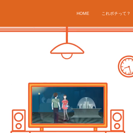
HOME
これポチって？