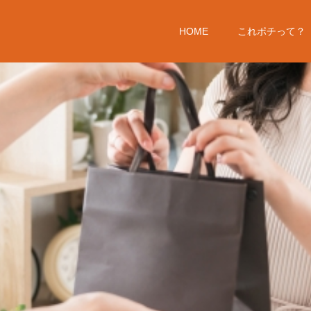
HOME
これポチって？