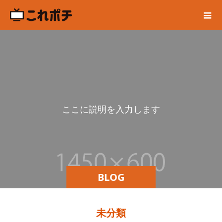
こ
こ
に
説
明
を
入
力
し
ま
す
。
BLOG
未分類